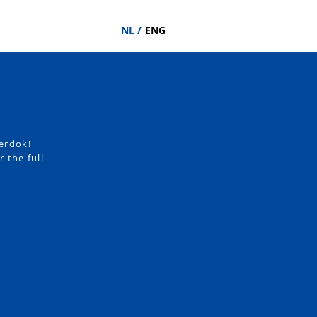
NL /
ENG
erdok!
r the full