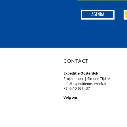
AGENDA
CONTACT
Expeditie Oosterd
ok
Projectleider | Simone Tijdink
info@expeditieoosterdok.n
l
+31 6 40 651 437
Volg ons